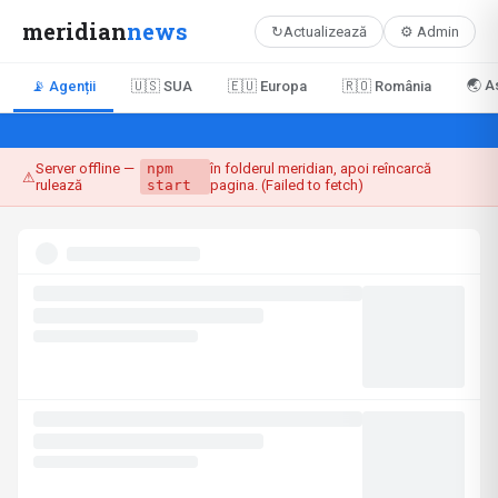
meridian
news
↻
Actualizează
⚙ Admin
🌏 A
📡 Agenții
🇺🇸 SUA
🇪🇺 Europa
🇷🇴 România
Server offline —
npm
în folderul meridian, apoi reîncarcă
⚠
rulează
start
pagina. (Failed to fetch)